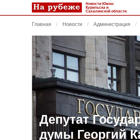
Новости Южно-
Курильска и
Сахалинской области
Главная
Новости
Администрация
Депутат Госуда
думы Георгий К