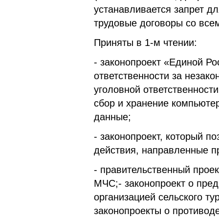
устанавливается запрет дл
трудовые договоры со все
Приняты в 1-м чтении:
- законопроект «Единой Р
ответственности за незак
уголовной ответственности
сбор и хранение компьют
данные;
- законопроект, который п
действия, направленные пр
- правительственный прое
МЧС;- законопроект о пре
организацией сельского т
законопроекты о противод