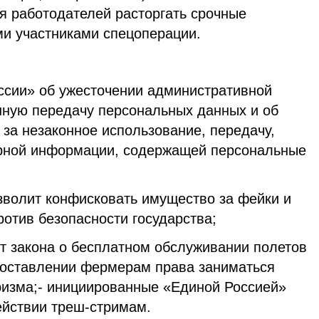
я работодателей расторгать срочные
ми участниками спецоперации.
оссии» об ужесточении административной
онную передачу персональных данных и об
 за незаконное использование, передачу,
ерной информации, содержащей персональные
озволит конфисковать имущество за фейки и
отив безопасности государства;
кт закона о бесплатном обслуживании полетов
доставлении фермерам права заниматься
уризма;- инициированные «Единой Россией»
ействии треш-стримам.