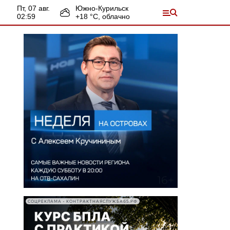
пт, 07 авг.
Южно-Курильск
02:59
+
18
°С,
облачно
СОЦРЕКЛАМА • КОНТРАКТНАЯСЛУЖБА65.РФ