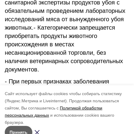
санитарной экспертизы продуктов убоя с
обязательным проведением лабораторных
исследований мяса от вынужденного убоя
животных.- Категорически запрещается
приобретать продукты животного
происхождения в местах
несанкционированной торговли, без
наличия ветеринарных сопроводительных
документов.
- При первых признаках заболевания
человеку необходимо своевременно
Cайт использует файлы cookies чтобы собирать статистику
обратиться за медицинской помощью.
(Яндекс.Метрика и Liveinternet).
Продолжая пользоваться
сайтом, Вы соглашаетесь с
Политикой обработки
Понравилась статья?
персональных данных
и использовании cookies вашего
по оценке
3
пользователей
браузера.
5
4
3
2
1
Принять