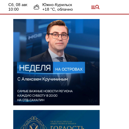
сб, 08 авг.
Южно-Курильск
10:00
+
18
°С,
облачно