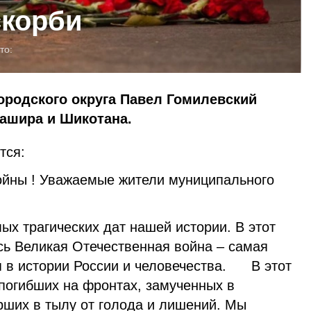
скорби
то:
ородского округа Павел Гомилевский
нашира и Шикотана.
ится:
войны ! Уважаемые жители муниципального
 трагических дат нашей истории. В этот
сь Великая Отечественная война – самая
я в истории России и человечества. В этот
погибших на фронтах, замученных в
рших в тылу от голода и лишений. Мы