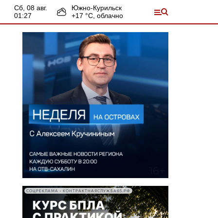
сб, 08 авг.
Южно-Курильск
01:27
+
17
°С,
облачно
СОЦРЕКЛАМА • КОНТРАКТНАЯСЛУЖБА65.РФ