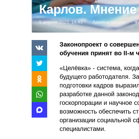
Карлов. Мнение
5 апреля 2023, 14:43
Администрация
Ф
Законопроект о совершен
обучения принят во II-м 
«Целёвка» - система, когд
будущего работодателя. З
подготовки кадров выразил
разработке данной законо
госкорпорации и научное с
возможность обеспечить с
организации социальной 
специалистами.