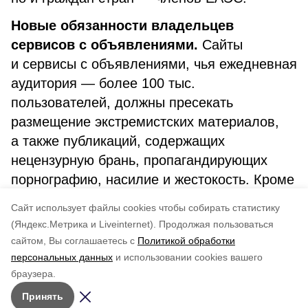
Новые обязанности владельцев
сервисов с объявлениями.
Сайты
и сервисы с объявлениями, чья ежедневная
аудитория — более 100 тыс.
пользователей, должны пресекать
размещение экстремистских материалов,
а также публикаций, содержащих
нецензурную брань, пропагандирующих
порнографию, насилие и жестокость. Кроме
того, владельцы таких ресурсов обязаны
Cайт использует файлы cookies чтобы собирать статистику
установить единый измеритель аудитории.
(Яндекс.Метрика и Liveinternet).
Продолжая пользоваться
сайтом, Вы соглашаетесь с
Политикой обработки
Понравилась статья?
персональных данных
и использовании cookies вашего
по оценке
5
пользователей
браузера.
5
4
3
2
1
Принять