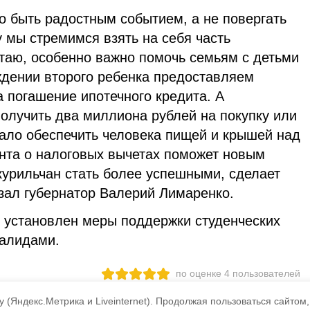
 быть радостным событием, а не повергать
 мы стремимся взять на себя часть
таю, особенно важно помочь семьям с детьми
ждении второго ребенка предоставляем
а погашение ипотечного кредита. А
олучить два миллиона рублей на покупку или
мало обеспечить человека пищей и крышей над
нта о налоговых вычетах поможет новым
курильчан стать более успешными, сделает
азал губернатор Валерий Лимаренко.
е установлен меры поддержки студенческих
валидами.
по оценке
4
пользователей
3
2
1
 (Яндекс.Метрика и Liveinternet).
Продолжая пользоваться сайтом,