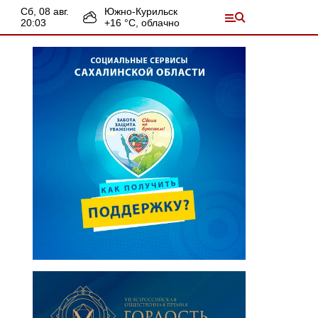
сб, 08 авг.
Южно-Курильск
20:03
+
16
°С,
облачно