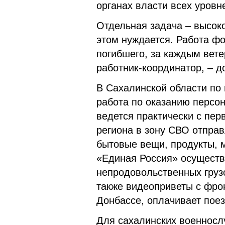
органах власти всех уровн
Отдельная задача – высоко
этом нуждается. Работа ф
погибшего, за каждым вет
работник-координатор, – д
В Сахалинской области по
работа по оказанию персо
ведется практически с пер
региона в зону СВО отпра
бытовые вещи, продукты, 
«Единая Россия» осуществ
непродовольственных грузо
также видеоприветы с фрон
Донбассе, оплачивает пое
Для сахалинских военносл