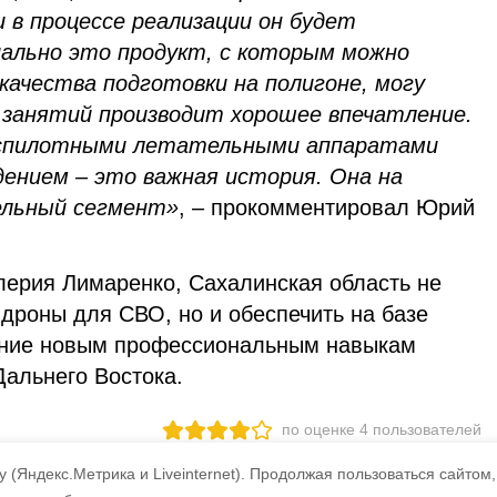
и в процессе реализации он будет
иально это продукт, с которым можно
ачества подготовки на полигоне, могу
 занятий производит хорошее впечатление.
беспилотными летательными аппаратами
юдением – это важная история. Она на
ельный сегмент»
, – прокомментировал Юрий
лерия Лимаренко, Сахалинская область не
 дроны для СВО, но и обеспечить на базе
чение новым профессиональным навыкам
Дальнего Востока.
по оценке
4
пользователей
3
2
1
 (Яндекс.Метрика и Liveinternet).
Продолжая пользоваться сайтом,