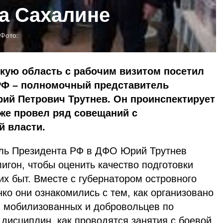
а Сахалине
Фото:
скую область с рабочим визитом посетил
РФ – полномочный представитель
ий Петрович Трутнев. Он проинспектирует
же провел ряд совещаний с
й власти.
ль Президента РФ в ДФО Юрий Трутнев
игон, чтобы оценить качество подготовки
х быт. Вместе с губернатором островного
о они ознакомились с тем, как организовано
 мобилизованных и добровольцев по
дисциплин, как проводятся занятия с боевой