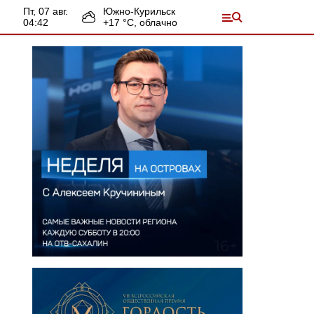
пт, 07 авг.
Южно-Курильск
04:42
+
17
°С,
облачно