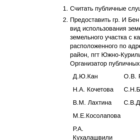
Считать публичные слу
Предоставить гр. И Бе
вид использования земе
земельного участка с к
расположенного по адр
район, пгт Южно-Курильс
Организатор публичных
Д.Ю.Кан
О.В.
Н.А. Кочетова
С.Н.
В.М. Лахтина
С.В.
М.Е.Косолапова
Р.А.
Кухалашвили