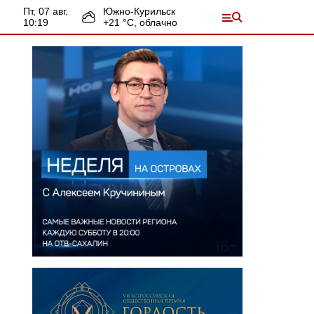
пт, 07 авг.
Южно-Курильск
10:19
+
21
°С,
облачно