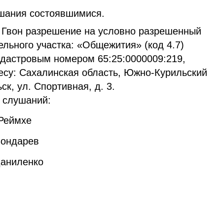
шания состоявшимися.
н Гвон разрешение на условно разрешенный
льного участка: «Общежития» (код 4.7)
адастровым номером 65:25:0000009:219,
есу: Сахалинская область, Южно-Курильский
к, ул. Спортивная, д. 3.
 слушаний:
 Реймхе
Бондарев
Даниленко