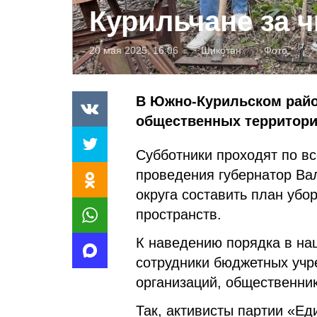
Курильчане за ч
20 мая 2025, 16:06
Шикотан
Фото:
В Южно-Курильском райо
общественных территори
Субботники проходят по вс
проведения губернатор Ва
округа составить план убо
пространств.
К наведению порядка в на
сотрудники бюджетных учр
организаций, общественни
Так, активисты партии «Ед