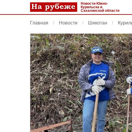
Новости Южно-
Курильска и
Сахалинской области
Главная
Новости
Шикотан
Куриль