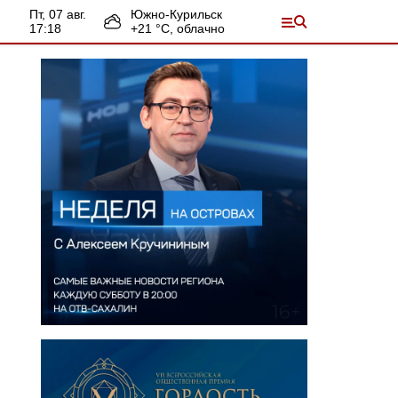
пт, 07 авг.
Южно-Курильск
17:18
+
21
°С,
облачно