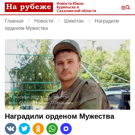
Новости Южно-
Курильска и
Сахалинской области
Главная
Новости
Шикотан
Наградили
орденом Мужества
14 сентября 2022, 11:20
Шикотан
Фото:
КАЛАЧЕВ Михаил Анатольевич
Наградили орденом Мужества