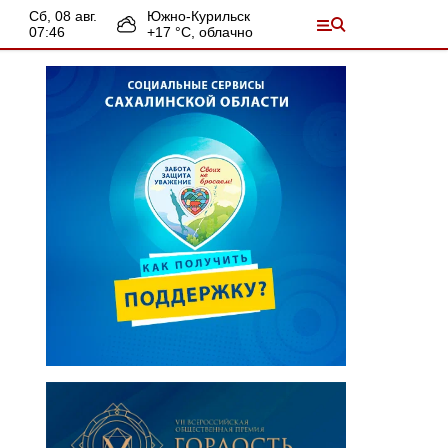
сб, 08 авг.
Южно-Курильск
07:46
+
17
°С,
облачно