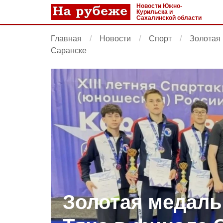
Новости Южно-
Курильска и
Сахалинской области
Главная
Новости
Спорт
Золотая
Саранске
Золотая медаль