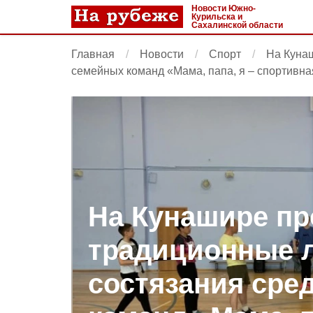
Новости Южно-
Курильска и
Сахалинской области
Главная
Новости
Спорт
На Куна
семейных команд «Мама, папа, я – спортивна
На Кунашире п
традиционные 
состязания сре