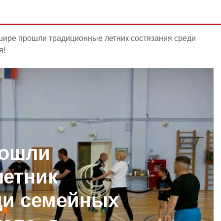
шире прошли традиционные летник состязания среди
я!
рошли
летник
ди семейных