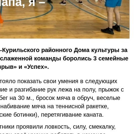
апа, я –
-Курильского районного Дома культуры за
и слаженной команды боролись 3 семейные
рыв» и «Успех».
ояло показать свои умения в следующих
ние и разгибание рук лежа на полу, прыжок с
ег на 30 м., бросок мяча в обруч, веселые
 набивание мяча на теннисной ракетке,
ские ботинки), перетягивание каната.
тники проявили ловкость, силу, смекалку,