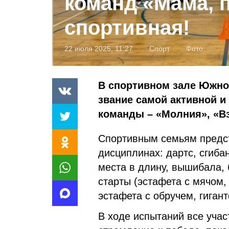
команд «Мама, п
спортивная!
22 июля 2025, 11:27
Спорт
Фото:
В спортивном зале Южно
звание самой активной 
команды – «Молния», «Вз
Спортивным семьям предст
дисциплинах: дартс, сгиба
места в длину, вышибала, б
старты (эстафета с мячом,
эстафета с обручем, гигант
В ходе испытаний все учас