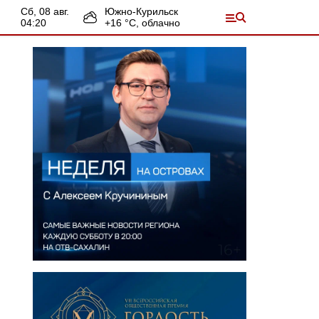
сб, 08 авг.
Южно-Курильск
04:20
+
16
°С,
облачно