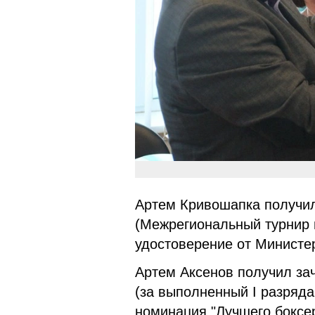
Артем Кривошапка получил
(Межрегиональный турнир п
удостоверение от Министе
Артем Аксенов получил за
(за выполненный I разряда
номинация "Лучшего боксер