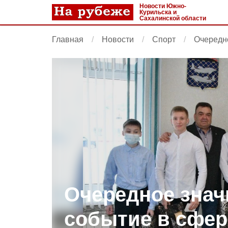
Новости Южно-
Курильска и
Сахалинской области
Главная
Новости
Спорт
Очередн
Очередное зна
событие в сфер