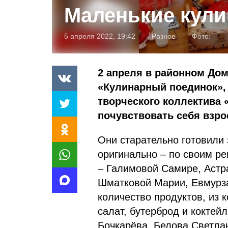
Маленькие кул
5 апреля 2022, 19:42
Разное
Фото:
2 апреля в районном До
«Кулинарный поединок», 
творческого коллектива 
почувствовать себя взр
Они старательно готовили
оригинально – по своим р
– Галимовой Самире, Астр
Шматковой Марии, Евмурза
количество продуктов, из 
салат, бутерброд и кокте
Бочкарёва, Белова Светла