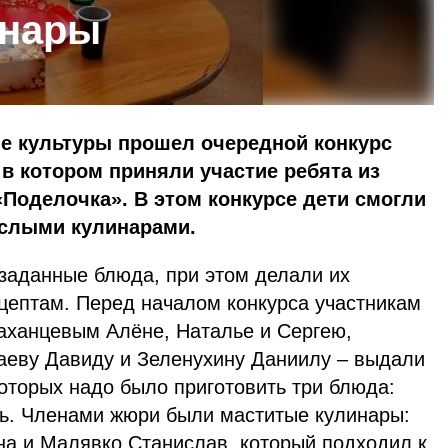
инары
ме культуры прошел очередной конкурс
в котором приняли участие ребята из
«Поделочка». В этом конкурсе дети смогли
ослыми кулинарами.
 заданные блюда, при этом делали их
ецептам. Перед началом конкурса участникам
аханцевым Алёне, Наталье и Сергею,
еву Давиду и Зеленухину Даниилу – выдали
которых надо было приготовить три блюда:
йль. Членами жюри были маститые кулинары:
на и Малявко Станислав, который подходил к