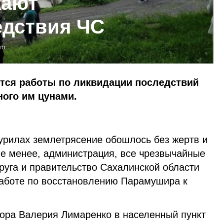
жают
едствия ЧС
то:
утся работы по ликвидации последствий
ного им цунами.
Курилах землетрясение обошлось без жертв и
не менее, администрация, все чрезвычайные
руга и правительство Сахалинской области
работе по восстановлению Парамушира к
ора Валерия Лимаренко в населенный пункт