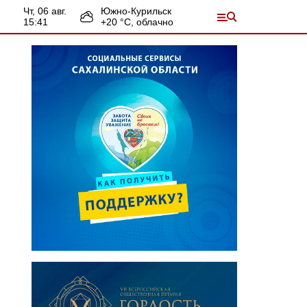
чт, 06 авг.
Южно-Курильск
15:41
+
20
°С,
облачно