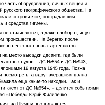
ую часть оборудования, личных вещей и
 русского географического общества. На
овали островитяне, пострадавшим
ь и средства гигиены.
 не отчаиваются, а даже наоборот, ищут
ом происшествии. На берегах после
жено несколько новых артефактов.
 на место высадки десанта, где были
есантных судов – ДС №554 и ДС №943,
японцами 18 августа 1945 года. Позже
и посмотреть, а вдруг вчерашняя волна
нажила еще какие-то находки. Так и
йти кнехт от ДС №554», – делится событиями
зея «Победа» Юрий Филипенко.
овия, на Шумшу продолжаются