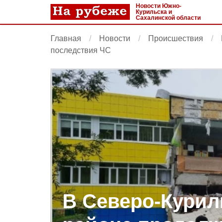
Новости Южно-
Курильска и
Сахалинской области
Главная
Новости
Происшествия
последствия ЧС
В Северо-Курил