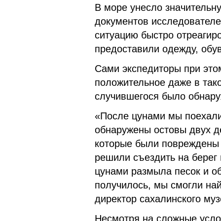
В море унесло значительн
документов исследователей
ситуацию быстро отреагир
предоставили одежду, обув
Сами экспедиторы при этом
положительное даже в так
случившегося было обнару
«После цунами мы поехали
обнаружены остовы двух д
которые были повреждены 
решили съездить на берег 
цунами размыла песок и об
получилось, мы смогли на
директор сахалинского му
Несмотря на сложные усл