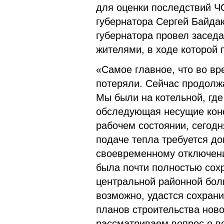
для оценки последствий Ч
губернатора Сергей Байдак
губернатора провел заседа
жителями, в ходе которой
«Самое главное, что во вр
потеряли. Сейчас продолжа
Мы были на котельной, где
обследующая несущие конс
рабочем состоянии, сегодн
подаче тепла требуется д
своевременному отключени
была почти полностью сох
центральной районной бол
возможно, удастся сохрани
планов строительства нов
рассматриваем вопрос о в