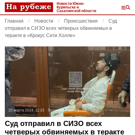
Новости Южно-
Курильска и
Сахалинской области
Главная
Новости
Происшествия
Суд
отправил в СИЗО всех четверых обвиняемых в
теракте в «Крокус Сити Холле»
25 марта 2024, 11:33
Происшествия
Фото:
Суд отправил в СИЗО всех
четверых обвиняемых в теракте