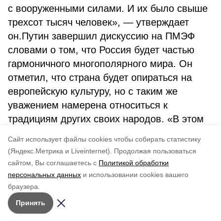
с вооруженными силами. И их было свыше
трехсот тысяч человек», — утверждает
он.Путин завершил дискуссию на ПМЭФ
словами о том, что Россия будет частью
гармоничного многополярного мира. Он
отметил, что страна будет опираться на
европейскую культуру, но с таким же
уважением намерена относиться к
традициям других своих народов. «В этом
единстве наша сила», — резюмировал
Cайт использует файлы cookies чтобы собирать статистику
глава государства.
(Яндекс.Метрика и Liveinternet).
Продолжая пользоваться
сайтом, Вы соглашаетесь с
Политикой обработки
Понравилась статья?
персональных данных
и использовании cookies вашего
по оценке
3
пользователей
браузера.
5
4
3
2
1
Принять