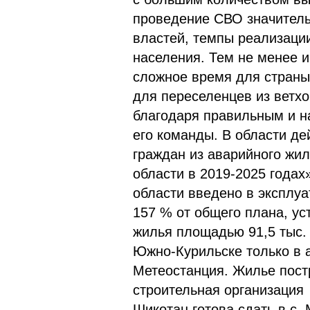
проведение СВО значитель
властей, темпы реализаци
населения. Тем не менее 
сложное время для страны
для переселенцев из ветхо
благодаря правильным и н
его команды. В области д
граждан из аварийного жи
области в 2019-2025 годах
области введено в эксплуат
157 % от общего плана, у
жилья площадью 91,5 тыс. 
Южно-Курильске только в а
Метеостанция. Жилье пост
строительная организаци
Шикотан готова сдать в с.