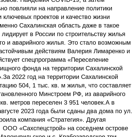
но повлияли на направление политики
и ключевых проектов и качество жизни
именно Сахалинская область даже в такое
 лидирует в России по строительству жилья
го и аварийного жилья. Это стало возможным
астойчивым действиям Валерия Лимаренко и
ействует спецпрограмма «Переселение
лищного фонда на территории Сахалинской
».За 2022 год на территории Сахалинской
ацию 504, 1 тыс. кв. м жилья, что составляет
становленного Минстроем РФ, из аварийного
кв. метров переселен 3 951 человек.А в
вгусте 2023 года были сданы два дома по ул.
роила компания «Стратегия». Другая
я ООО «Сахспецстрой» на соседнем острове
 Малокурильское и с. Крабозаводское три