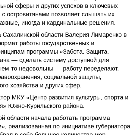
ьной сферы и других успехов в ключевых
г с островитянами позволяет слышать их
важные, иногда и кардинальные решения.
а Сахалинской области Валерия Лимаренко в
формат работы государственных и
ринципам программы «Забота. Защита.
дача — сделать систему доступной для
 чем-то недовольны — работу переделают.
равоохранения, социальной защиты,
го хозяйства и других сфер.
тор МКУ «Центр развития культуры, спорта и
ия» Южно-Курильского района.
ой области начала работать программа
е», реализованная по инициативе губернатора
брал в себе большое количество мер