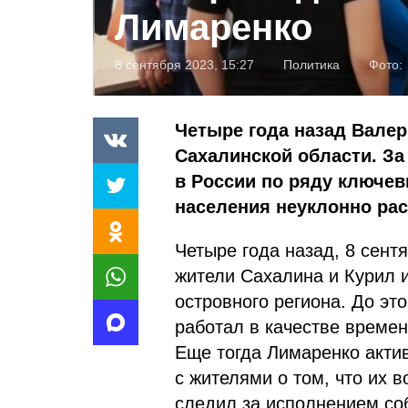
Лимаренко
8 сентября 2023, 15:27
Политика
Фото:
Четыре года назад Валер
Сахалинской области. За
в России по ряду ключев
населения неуклонно рас
Четыре года назад, 8 сент
жители Сахалина и Курил 
островного региона. До это
работал в качестве време
Еще тогда Лимаренко акти
с жителями о том, что их в
следил за исполнением со