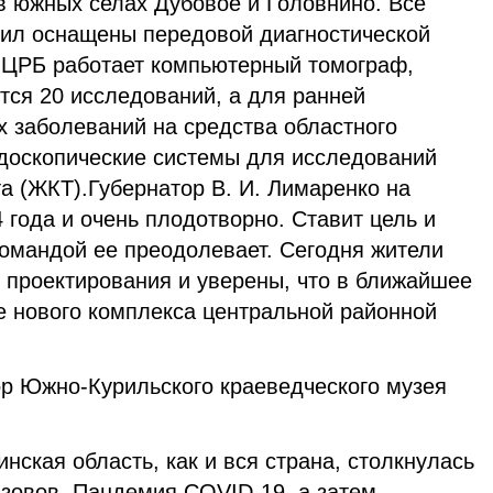
 южных селах Дубовое и Головнино. Все
ил оснащены передовой диагностической
в ЦРБ работает компьютерный томограф,
тся 20 исследований, а для ранней
х заболеваний на средства областного
доскопические системы для исследований
а (ЖКТ).Губернатор В. И. Лимаренко на
4 года и очень плодотворно. Ставит цель и
командой ее преодолевает. Сегодня жители
 проектирования и уверены, что в ближайшее
е нового комплекса центральной районной
ор Южно-Курильского краеведческого музея
нская область, как и вся страна, столкнулась
зовов. Пандемия СOVID-19, а затем