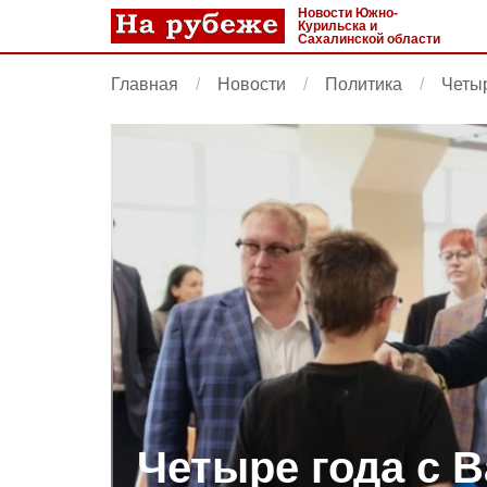
Новости Южно-
Курильска и
Сахалинской области
Главная
Новости
Политика
Четы
Четыре года с 