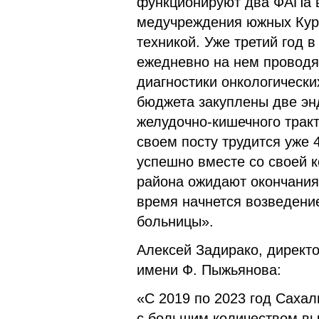
функционируют два ФАПа в
медучреждения южных Кур
техникой. Уже третий год 
ежедневно на нем проводя
диагностики онкологически
бюджета закуплены две эн
желудочно-кишечного тракт
своем посту трудится уже 
успешно вместе со своей 
района ожидают окончания
время начнется возведени
больницы».
Алексей Задирако, директ
имени Ф. Пыжьянова:
«С 2019 по 2023 год Сахали
с большим количеством вы