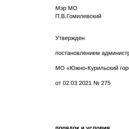
Мэ
П.В.Гомилевский
Утвержден
постановлением админист
МО «Южно-Курильский горо
от 02.03.2021 № 275
п
орядок и условия