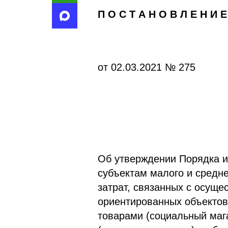
П О С Т А Н О В Л Е Н И Е
от 02.03.2021 № 275
Об утверждении Порядка и
субъектам малого и средн
затрат, связанных с осущ
ориентированных объектов
товарами (социальный маг