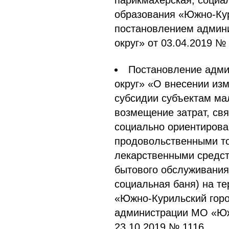
парикмахерская, социа
образования «Южно-Кур
постановлением админ
округ» от 03.04.2019 №
Постановление адми
округ» «О внесении из
субсидии субъектам ма
возмещение затрат, св
социально ориентирова
продовольственными то
лекарственными средст
бытового обслуживания
социальная баня) на т
«Южно-Курильский горо
администрации МО «Южн
23.10.2019 № 1116.