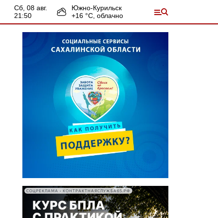
сб, 08 авг.
Южно-Курильск
21:50
+
16
°С,
облачно
СОЦРЕКЛАМА • КОНТРАКТНАЯСЛУЖБА65.РФ