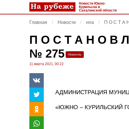
Новости Южно-
Курильска и
Сахалинской области
Главная
Новости
нпа
П О С Т А 
П О С Т А Н О В Л
№ 275
Новость
11 марта 2021, 00:22
АДМИНИСТРАЦИЯ МУНИЦ
«ЮЖНО – КУРИЛЬСКИЙ Г