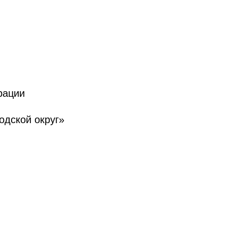
р МО
рации
дской округ»