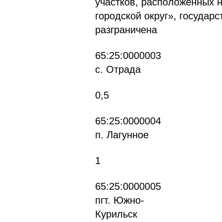
участков, расположенных 
городской округ», государ
разграничена
65
с. Отрада
0,5
65
п. Лагунное
1
65:
пгт. Южно-
К