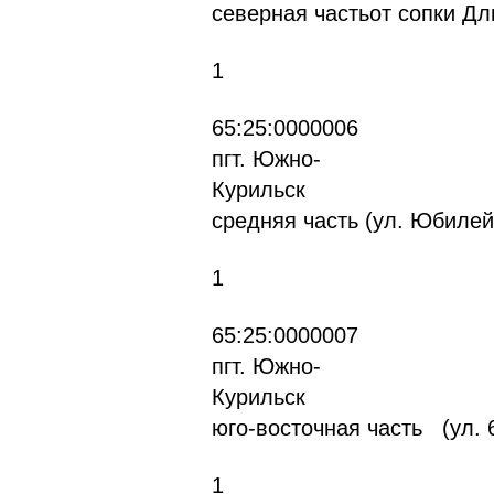
северная частьот сопки Д
1
65
пгт. Южно-
К
средняя часть (ул. Юбилей
1
65
пгт. Южно-
К
юго-восточная часть (ул.
1