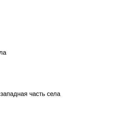
25:00
локу
ла
25:00
западная часть села
25:00