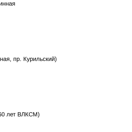
линная
:25:
ури
ная, пр. Курильский)
:25:00
урил
 60 лет ВЛКСМ)