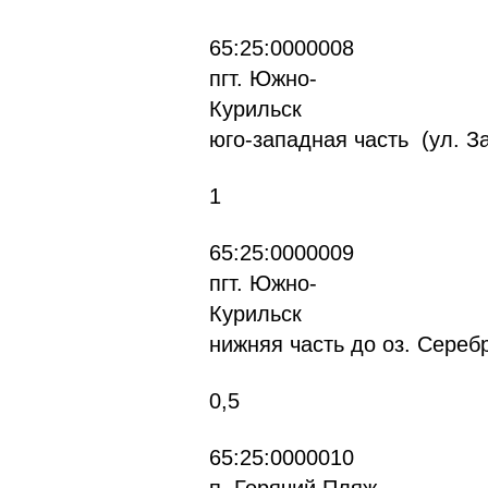
65
пгт. Южно-
К
юго-западная часть (ул. З
1
65
пгт. Южно-
Ку
нижняя часть до оз. Сереб
0,5
65