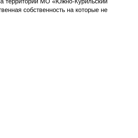
на территории МО «Южно-Курильский
ственная собственность на которые не
:25:
:25:00
25:00
урил