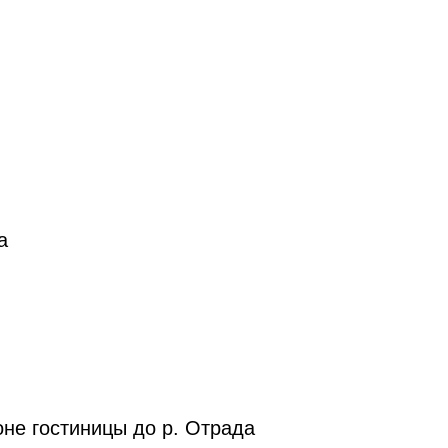
:25:0
:25:0
окурил
а
:25:00
окуриль
оне гостиницы до р. Отрада