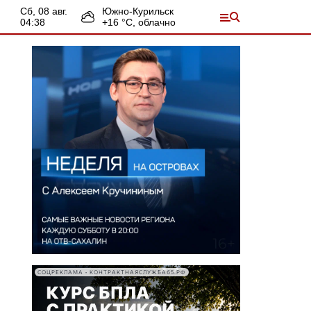
сб, 08 авг.
Южно-Курильск
04:38
+
16
°С,
облачно
СОЦРЕКЛАМА • КОНТРАКТНАЯСЛУЖБА65.РФ