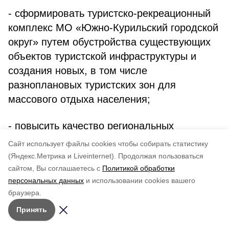
- сформировать туристско-рекреационный
комплекс МО «Южно-Курильский городской
округ» путем обустройства существующих
объектов туристской инфраструктуры и
создания новых, в том числе
разноплановых туристских зон для
массового отдыха населения;
- повысить качество региональных
туристских услуг за счет внедрения
Cайт использует файлы cookies чтобы собирать статистику
современных стандартов качества
(Яндекс.Метрика и Liveinternet).
Продолжая пользоваться
туристских услуг на предприятиях
сайтом, Вы соглашаетесь с
Политикой обработки
персональных данных
и использовании cookies вашего
туристской индустрии, повышения уровня
браузера.
безопасности туристических объектов,
Принять
внедрения инновационных технологий
распространения и использования