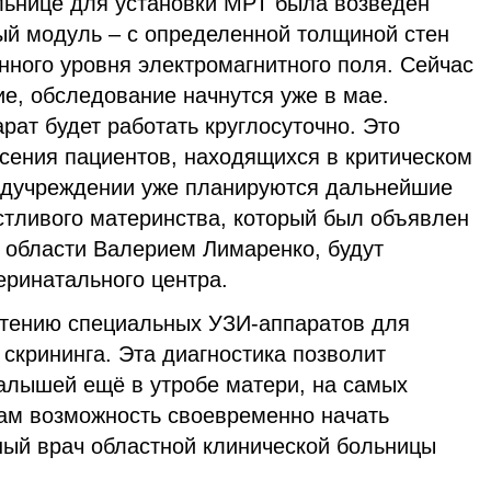
ольнице для установки МРТ была возведен
й модуль – с определенной толщиной стен
нного уровня электромагнитного поля. Сейчас
е, обследование начнутся уже в мае.
рат будет работать круглосуточно. Это
сения пациентов, находящихся в критическом
едучреждении уже планируются дальнейшие
стливого материнства, который был объявлен
 области Валерием Лимаренко, будут
еринатального центра.
етению специальных УЗИ-аппаратов для
скрининга. Эта диагностика позволит
алышей ещё в утробе матери, на самых
нам возможность своевременно начать
ный врач областной клинической больницы