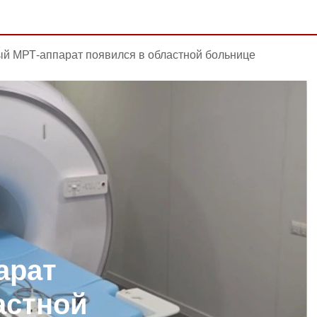
й МРТ-аппарат появился в областной больнице
арат
астной