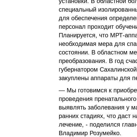
установки. В областной б
специальный изолированны
для обеспечения определе
персонал проходит обучени
Планируется, что МРТ-аппа
необходимая мера для спа
состоянии. В областном м
преобразования. В год сча
губернатором Сахалинской
закуплены аппараты для п
— Мы готовимся к приобр
проведения пренатального 
выявлять заболевания у м
ранних стадиях, что даст 
лечение, - поделился глав
Владимир Розумейко.