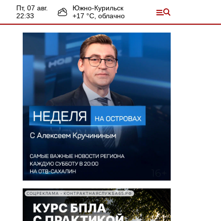
пт, 07 авг.
Южно-Курильск
22:34
+
17
°С,
облачно
СОЦРЕКЛАМА • КОНТРАКТНАЯСЛУЖБА65.РФ