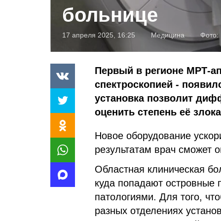
больнице
17 апреля 2025, 16:25
Медицина
Фото:
Первый в регионе МРТ-а
спектроскопией - появил
установка позволит диф
оценить степень её злок
Новое оборудование ускори
результатам врач сможет о
Областная клиническая бо
куда попадают островные 
патологиями. Для того, чт
разных отделениях устано