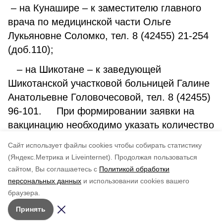
– на Кунашире – к заместителю главного
врача по медицинской части Ольге
Лукьяновне Соломко, тел. 8 (42455) 21-254
(доб.110);
– на Шикотане – к заведующей
Шикотанской участковой больницей Галине
Анатольевне Головочесовой, тел. 8 (42455)
96-101. При формировании заявки на
вакцинацию необходимо указать количество
вакцинируемых граждан. Наличие
Cайт использует файлы cookies чтобы собирать статистику
медицинского полиса обязательно!
(Яндекс.Метрика и Liveinternet).
Продолжая пользоваться
сайтом, Вы соглашаетесь с
Политикой обработки
Понравилась статья?
персональных данных
и использовании cookies вашего
по оценке
4
пользователей
браузера.
5
4
3
2
1
Принять