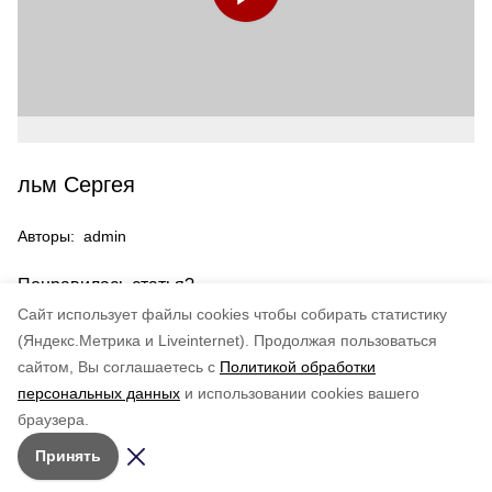
льм Сергея
Авторы:
admin
Понравилась статья?
по оценке
4
пользователей
Cайт использует файлы cookies чтобы собирать статистику
5
4
3
2
1
(Яндекс.Метрика и Liveinternet).
Продолжая пользоваться
сайтом, Вы соглашаетесь с
Политикой обработки
персональных данных
и использовании cookies вашего
браузера.
Принять