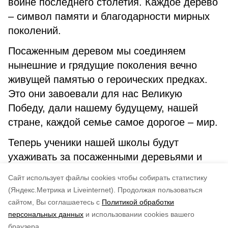
войне последнего столетия. Каждое дерево
– символ памяти и благодарности мирных
поколений.
Посаженным деревом мы соединяем
нынешние и грядущие поколения вечно
живущей памятью о героических предках.
Это они завоевали для нас Великую
Победу, дали нашему будущему, нашей
стране, каждой семье самое дорогое – мир.
Теперь ученики нашей школы будут
ухаживать за посаженными деревьями и
каждый раз вспоминать о защитниках
Cайт использует файлы cookies чтобы собирать статистику
Родины, благодаря которым живут сейчас.
(Яндекс.Метрика и Liveinternet).
Продолжая пользоваться
сайтом, Вы соглашаетесь с
Политикой обработки
Понравилась статья?
персональных данных
и использовании cookies вашего
по оценке
5
пользователей
браузера.