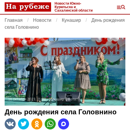
Новости Южно-
Курильска и
Сахалинской области
Главная
Новости
Кунашир
День рождения
села Головнино
16 октября 2023, 11:08
Кунашир
Фото:
День рождения села Головнино