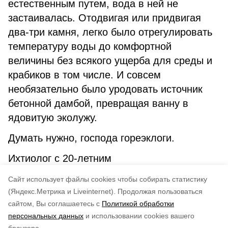
естественным путем, вода в ней не
застаивалась. Отодвигая или придвигая
два-три камня, легко было отрегулировать
температуру воды до комфортной
величины без всякого ущерба для среды и
крабиков в том числе. И совсем
необязательно было уродовать источник
бетонной дамбой, превращая ванну в
ядовитую эколужу.
Думать нужно, господа гореэклоги.
Ихтиолог с 20-летним
стажем
Cайт использует файлы cookies чтобы собирать статистику
Георгий Кулинский
(Яндекс.Метрика и Liveinternet).
Продолжая пользоваться
сайтом, Вы соглашаетесь с
Политикой обработки
Понравилась статья?
персональных данных
и использовании cookies вашего
по оценке
5
пользователей