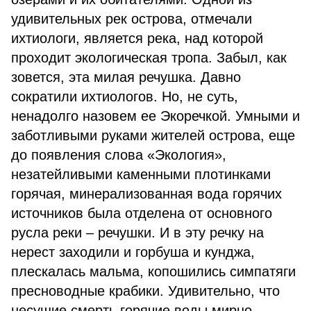
удивительных рек острова, отмечали
ихтиологи, является река, над которой
проходит экологическая тропа. Забыл, как
зовется, эта милая речушка. Давно
сократили ихтиологов. Но, не суть,
ненадолго назовем ее Экоречкой. Умными и
заботливыми руками жителей острова, еще
до появления слова «Экология»,
незатейливыми каменными плотинками
горячая, минерализованная вода горячих
источников была отделена от основного
русла реки – речушки. И в эту речку на
нерест заходили и горбуша и кунджа,
плескалась мальма, копошились симпатяги
пресноводные крабики. Удивительно, что
несущие смерть горячие воды мирно