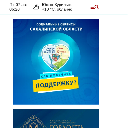
пт, 07 авг.
Южно-Курильск
06:28
+
18
°С,
облачно