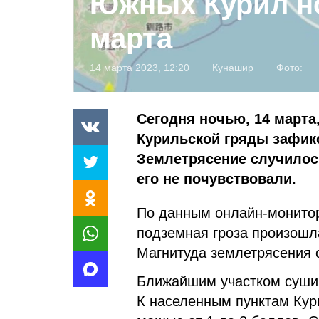
Южных Курил н
марта
14 марта 2023, 12:20
Кунашир
Фото:
Сегодня ночью, 14 марта
Курильской гряды зафик
Землетрясение случилос
его не почувствовали.
По данным онлайн-монитори
подземная гроза произошл
Магнитуда землетрясения с
Ближайшим участком суши 
К населенным пунктам Кур