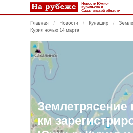
Новости Южно-
Курильска и
Сахалинской области
Главная
Новости
Кунашир
Земле
Курил ночью 14 марта
Землетрясение 
км зарегистрир