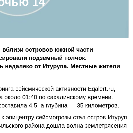
очью 14
, вблизи островов южной части
сировали подземный толчок.
ь недалеко от Итурупа. Местные жители
нга сейсмической активности Eqalert.ru,
а около 01:40 по сахалинскому времени.
оставила 4,5, а глубина — 35 километров.
к эпицентру сейсмогрозы стал остров Итуруп.
ильского района дошла волна землетрясения