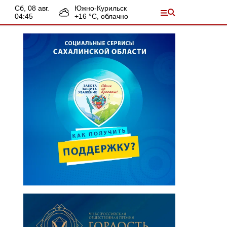
сб, 08 авг.
Южно-Курильск
04:45
+
16
°С,
облачно