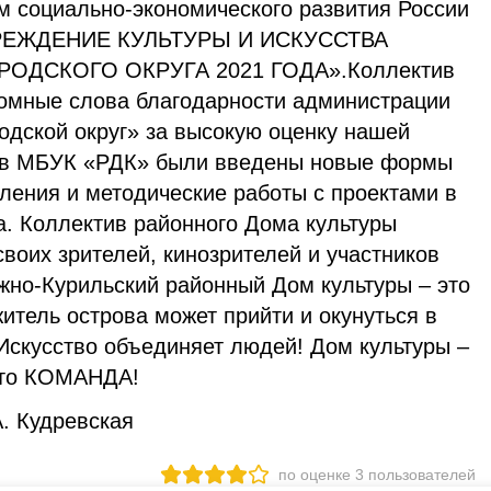
м социально-экономического развития России
ЧРЕЖДЕНИЕ КУЛЬТУРЫ И ИСКУССТВА
ОДСКОГО ОКРУГА 2021 ГОДА».Коллектив
омные слова благодарности администрации
дской округ» за высокую оценку нашей
ы в МБУК «РДК» были введены новые формы
ления и методические работы с проектами в
а. Коллектив районного Дома культуры
своих зрителей, кинозрителей и участников
жно-Курильский районный Дом культуры – это
итель острова может прийти и окунуться в
 Искусство объединяет людей! Дом культуры –
это КОМАНДА!
. Кудревская
по оценке
3
пользователей