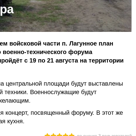
ра
м войсковой части п. Лагунное план
ю военно-технического форума
ройдёт с 19 по 21 августа на территории
 на центральной площади будут выставлены
й техники. Военнослужащие будут
 желающим.
тся концерт, посвященный форуму. В этот же
ая кухня.
по оценке
3
пользователей