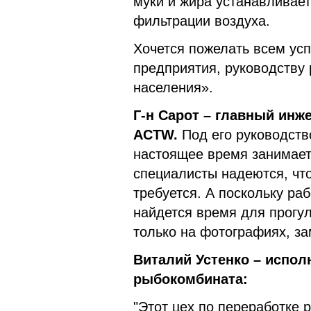
муки и жира устанавливае
фильтрации воздуха.
Хочется пожелать всем ус
предприятия, руководству
населения».
Г-н Сарот – главный ин
АСТW.
Под его руководств
настоящее время занимае
специалисты надеются, что
требуется. А поскольку ра
найдется время для прогул
только на фотографиях, з
Виталий Устенко – испо
рыбокомбината:
"Этот цех по переработке 