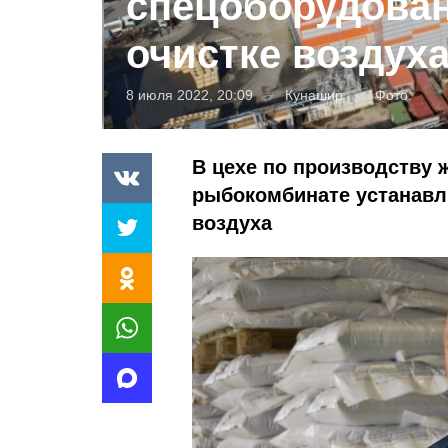
спецоборудован
очистке воздух
8 июля 2022, 20:09
Кунашир
Фото:
В цехе по производству 
рыбокомбинате устанавл
воздуха