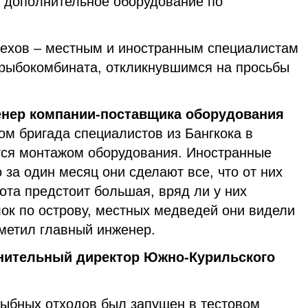
т дополнительное оборудование по
пехов – местным и иностранным специалистам
 рыбокомбината, откликнувшимся на просьбы
женер компании-поставщика оборудования
ом бригада специалистов из Бангкока в
тся монтажом оборудования. Иностранные
 за один месяц они сделают все, что от них
бота предстоит большая, вряд ли у них
ок по острову, местных медведей они видели
аметил главный инженер.
лнительный директор Южно-Курильского
рыбных отходов был запущен в тестовом