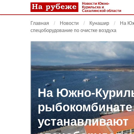
Новости Южно-
Курильска и
Сахалинской области
Главная
Новости
Кунашир
На Юж
спецоборудование по очистке воздуха
На Южно-Курил
рыбокомбинате
устанавливают