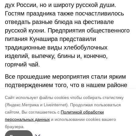
дух России, но и широту русской души.
Гостям праздника также посчастливилось
отведать разные блюда на фестивале
русской кухни. Предприятия общественного
питания Кунашира представили
традиционные виды хлебобулочных
изделий, выпечку, блины и, конечно,
горячий чай.
Все прошедшие мероприятия стали ярким
подтверждением того, что в нашем районе
в добром соседстве живут люди разных
Cайт использует файлы cookies чтобы собирать статистику
национальностей и вероисповеданий.
(Яндекс.Метрика и Liveinternet).
Продолжая пользоваться
сайтом, Вы соглашаетесь с
Политикой обработки
Понравилась статья?
персональных данных
и использовании cookies вашего
по оценке
5
пользователей
браузера.
5
4
3
2
1