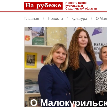
Новости Южно-
Курильска и
Сахалинской области
Главная
Новости
Культура
О Мал
О Малокурильс