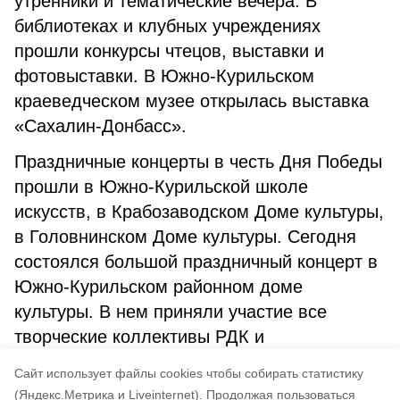
утренники и тематические вечера. В
библиотеках и клубных учреждениях
прошли конкурсы чтецов, выставки и
фотовыставки. В Южно-Курильском
краеведческом музее открылась выставка
«Сахалин-Донбасс».
Праздничные концерты в честь Дня Победы
прошли в Южно-Курильской школе
искусств, в Крабозаводском Доме культуры,
в Головнинском Доме культуры. Сегодня
состоялся большой праздничный концерт в
Южно-Курильском районном доме
культуры. В нем приняли участие все
творческие коллективы РДК и
военнослужащие-артисты солдатских
Cайт использует файлы cookies чтобы собирать статистику
клубов п. Лагунное и п. Горячий Пляж.
(Яндекс.Метрика и Liveinternet).
Продолжая пользоваться