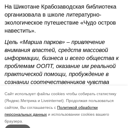
На Шикотане Крабозаводская библиотека
организовала в школе литературно-
экологическое путешествие «Чудо остров
навестить».
Цель «Марша парков» – привлечение
внимания властей, средств массовой
информации, бизнеса и всего общества к
проблемам ООПТ, оказание им реальной
практической помощи, пробуждение в
сознании соотечественников чувства
гордости за наше природное и культурное
Cайт использует файлы cookies чтобы собирать статистику
достояние.
(Яндекс.Метрика и Liveinternet).
Продолжая пользоваться
сайтом, Вы соглашаетесь с
Политикой обработки
Понравилась статья?
персональных данных
и использовании cookies вашего
по оценке
5
пользователей
браузера.
5
4
3
2
1