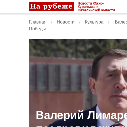
Новости Южно-
Курильска и
Сахалинской области
Главная
Новости
Культура
Валер
Победы
Валерий Лимар