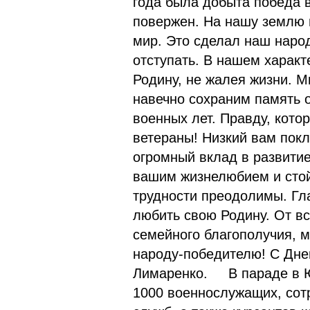
года была добыта победа 
повержен. На нашу землю 
мир. Это сделал наш народ
отступать. В нашем характ
Родину, не жалея жизни. М
навечно сохраним память о
военных лет. Правду, кот
ветераны! Низкий вам покл
огромный вклад в развити
вашим жизнелюбием и стойк
трудности преодолимы. Гла
любить свою Родину. От в
семейного благополучия, м
народу-победителю! С Дне
Лимаренко. В параде в Ю
1000 военнослужащих, сот