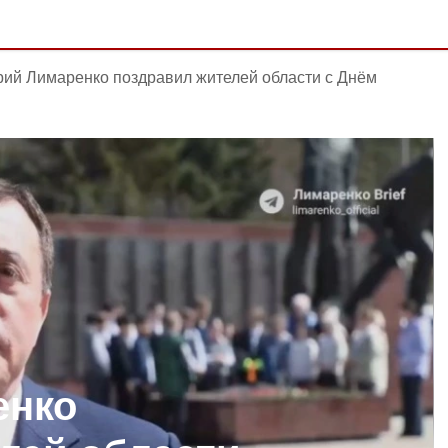
ий Лимаренко поздравил жителей области с Днём
енко