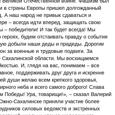
в Великой Отечественной войне. Фашизм был
и в страны Европы пришел долгожданный
. А наш народ не привык сдаваться и
ере – всегда идти вперед, защищать свою
ы – победители! И так будет всегда! Мы
 героях, будем отстаивать правду о события
орую добыли наши деды и прадеды. Дорогие
он за военные и трудовые подвиги. За
е Сахалинской области. Мы восхищаемся
остью. И, глядя на вас, понимаем – все
вное, поддерживать друг друга и искренне
сей души желаю всем крепкого здоровья,
ирного неба и всего самого доброго! Слава
м Победы! Ура, товарищи!», – сказал Валерий
жно-Сахалинске приняли участие более
рудников силовых ведомств и экстренных