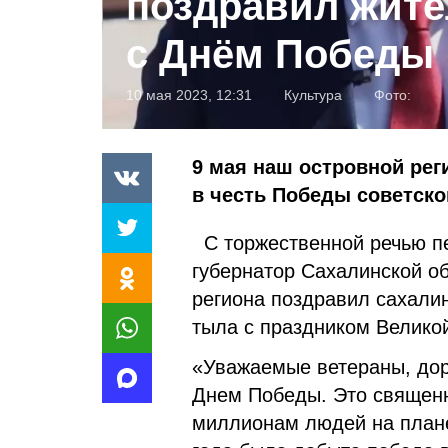
поздравил жите
с Днём Победы
10 мая 2023, 12:31
Культура
Фото:
9 мая наш островной рег
в честь Победы советско
С торжественной речью п
губернатор Сахалинской о
региона поздравил сахалин
тыла с праздником Вели
«Уважаемые ветераны, дор
Днем Победы. Это священн
миллионам людей на планет