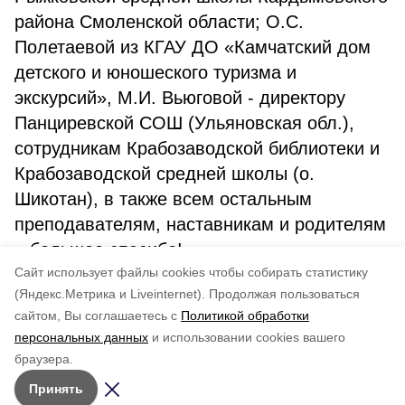
района Смоленской области; О.С.
Полетаевой из КГАУ ДО «Камчатский дом
детского и юношеского туризма и
экскурсий», М.И. Вьюговой - директору
Панциревской СОШ (Ульяновская обл.),
сотрудникам Крабозаводской библиотеки и
Крабозаводской средней школы (о.
Шикотан), в также всем остальным
преподавателям, наставникам и родителям
– большое спасибо!
Cайт использует файлы cookies чтобы собирать статистику
Заповедник "Курильский"
(Яндекс.Метрика и Liveinternet).
Продолжая пользоваться
сайтом, Вы соглашаетесь с
Политикой обработки
Понравилась статья?
персональных данных
и использовании cookies вашего
по оценке
5
пользователей
браузера.
5
4
3
2
1
Принять