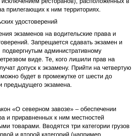
а исключением ресторанов), расположенных в
на прилегающих к ним территориях.
ьских удостоверений
ния экзаменов на водительские права и
товерений. Запрещается сдавать экзамен и
, подвергнутым административному
етрезвом виде. Те, кого лишили прав на
лучат допуск к экзамену. Прийти на четвертую
можно будет в промежутке от шести до
и предыдущего экзамена.
акон «О северном завозе» – обеспечении
ра и приравненных к ним местностей
ми товарами. Вводятся три категории грузов
ервой и второй категорий (например,