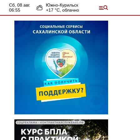
сб, 08 авг.
Южно-Курильск
06:55
+
17
°С,
облачно
СОЦРЕКЛАМА • КОНТРАКТНАЯСЛУЖБА65.РФ