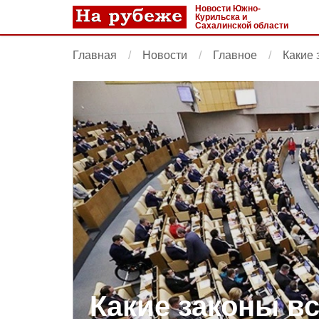
Новости Южно-
Курильска и
Сахалинской области
Главная
Новости
Главное
Какие 
Какие законы в