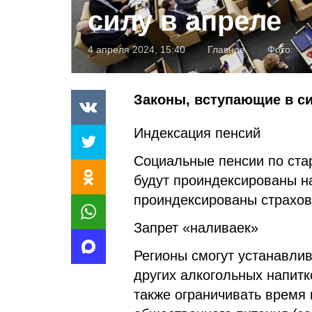
силу в апреле
4 апреля 2024, 15:40
Главное
Фото:
Законы, вступающие в си
Индексация пенсий
Социальные пенсии по ста
будут проиндексированы на
проиндексированы страхов
Запрет «наливаек»
Регионы смогут устанавлив
других алкогольных напитк
также ограничивать время 