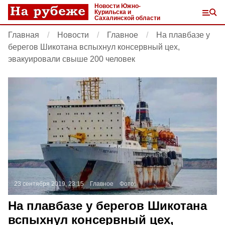
Новости Южно-
Курильска и
Сахалинской области
Главная
Новости
Главное
На плавбазе у
берегов Шикотана вспыхнул консервный цех,
эвакуировали свыше 200 человек
23 сентября 2019, 23:15
Главное
Фото:
На плавбазе у берегов Шикотана
вспыхнул консервный цех,