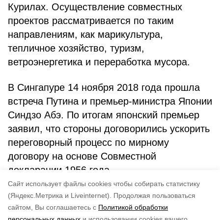
Курилах. Осуществление совместных
проектов рассматривается по таким
направлениям, как марикультура,
тепличное хозяйство, туризм,
ветроэнергетика и переработка мусора.
В Сингапуре 14 ноября 2018 года прошла
встреча Путина и премьер-министра Японии
Синдзо Абэ. По итогам японский премьер
заявил, что стороны договорились ускорить
переговорный процесс по мирному
договору на основе Совместной
декларации 1956 года.
Cайт использует файлы cookies чтобы собирать статистику
Авторы:
admin
(Яндекс.Метрика и Liveinternet).
Продолжая пользоваться
сайтом, Вы соглашаетесь с
Политикой обработки
Понравилась статья?
персональных данных
и использовании cookies вашего