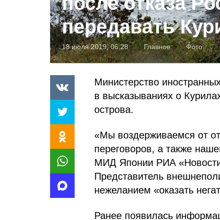
после отказа Ро
передавать Ку
18 июля 2019, 06:28
Главное
Фото:
Министерство иностранных
в высказываниях о Курилах
острова.
«Мы воздерживаемся от от
переговоров, а также наш
МИД Японии РИА «Новости»
Представитель внешнеполи
нежеланием «оказать нега
Ранее появилась информац