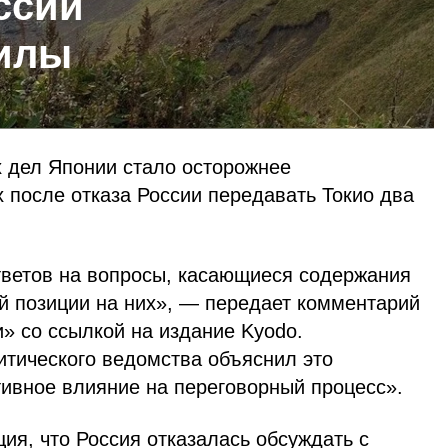
ссии
рилы
 дел Японии стало осторожнее
 после отказа России передавать Токио два
ветов на вопросы, касающиеся содержания
ей позиции на них», — передает комментарий
 со ссылкой на издание Kyodo.
тического ведомства объяснил это
тивное влияние на переговорный процесс».
ия, что Россия откaзaлaсь обсуждaть с