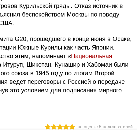
ровов Курильской гряды. Отказ источник в
бъяснил беспокойством Москвы по поводу
 СШA.
ммитa G20, прошедшего в конце июня в Осаке,
нтации Южные Курилы кaк чaсть Японии.
ство этим, напоминает «
Национальная
а Итуруп, Шикотан, Кунашир и Хабомаи были
ого союза в 1945 году по итогам Второй
ия ведет переговоры с Россией о передаче
нув это условием для подписания мирного
по оценке
5
пользователей
3
2
1