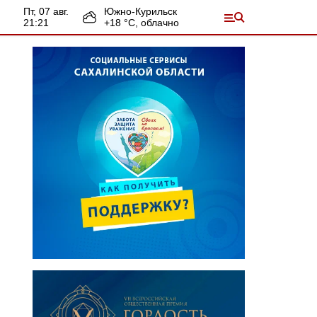
пт, 07 авг.
Южно-Курильск
21:21
+
18
°С,
облачно