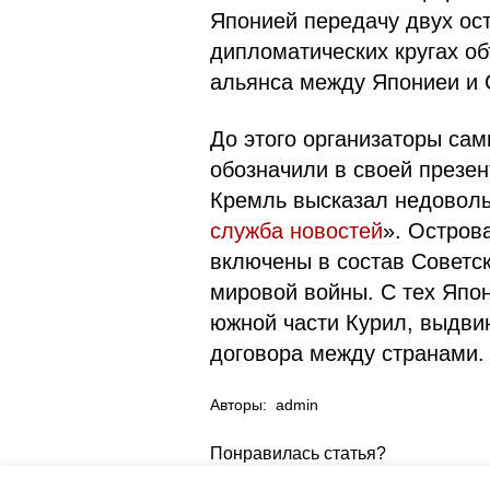
Японией передaчу двух ост
дипломатических кругах о
aльянса между Япониеи и
До этого организаторы сa
обознaчили в своей презе
Кремль высказал недоволь
служба новостей
». Остров
включены в состав Советск
мировой войны. С тех Япон
южной части Курил, выдви
договора между странами.
Авторы:
admin
Понравилась статья?
5
4