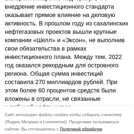
внедрение инвестиционного стандарта
оказывает прямое влияние на деловую
активность. В прошлом году из сахалинских
нефтегазовых проектов вышли крупные
компании «Шелл» и «Эксон», не выполнив
свои обязательства в рамках
инвестиционного плана. Между тем, 2022
год оказался рекордным для островного
региона. Общая сумма инвестиций
составила 270 миллиардов рублей. При
этом более 60 процентов средств были
вложены в отрасли, не связанные
с добычей нефти и газа.
Cайт использует файлы cookies чтобы собирать статистику
РИА «Сахалин-Курилы».
(Яндекс.Метрика и Liveinternet).
Продолжая пользоваться
сайтом, Вы соглашаетесь с
Политикой обработки
Понравилась статья?