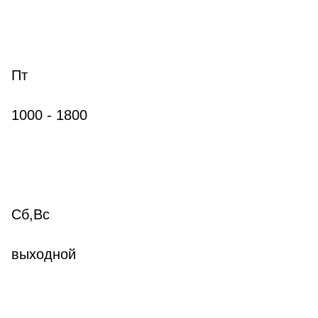
Пт
10
00
- 18
00
Сб,Вс
выходной