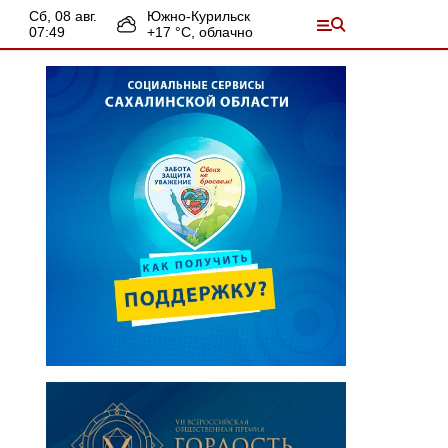
сб, 08 авг.
Южно-Курильск
07:49
+
17
°С,
облачно