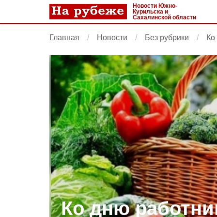
Новости Южно-
Курильска и
Сахалинской области
Главная
Новости
Без рубрики
Ко
Ко дню работни