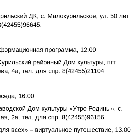
ильский ДК, с. Малокурильское, ул. 50 лет
 8(42455)96645.
нформационная программа, 12.00
урильский районный Дом культуры, пгт
а, 4а, тел. для спр. 8(42455)21104
седа, 16.00
аводской Дом культуры «Утро Родины», с.
ая, 2а, тел. для спр. 8(42455)96156.
для всех» – виртуальное путешествие, 13.00