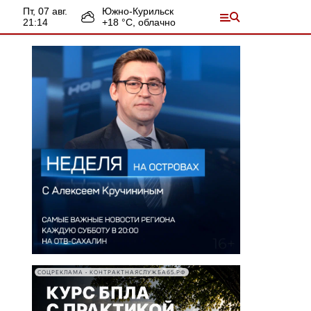
пт, 07 авг.
Южно-Курильск
21:14
+
18
°С,
облачно
СОЦРЕКЛАМА • КОНТРАКТНАЯСЛУЖБА65.РФ