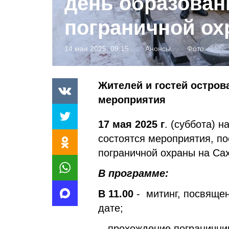
день образован
пограничной о
14 мая 2025, 09:15
Анонсы
Фото:
Жителей и гостей остро
мероприятия
17 мая 2025 г
. (суббота) 
состоятся мероприятия, п
пограничной охраны на Сах
В программе:
В 11.00
- митинг, посвяще
дат
- прохождение погранични