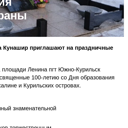
ия
храны
ва Кунашир приглашают на праздничные
на площади Ленина пгт Южно-Курильск
освященные 100-летию со Дня образования
алине и Курильских островах.
нный знаменательной
е;
ков торжественным