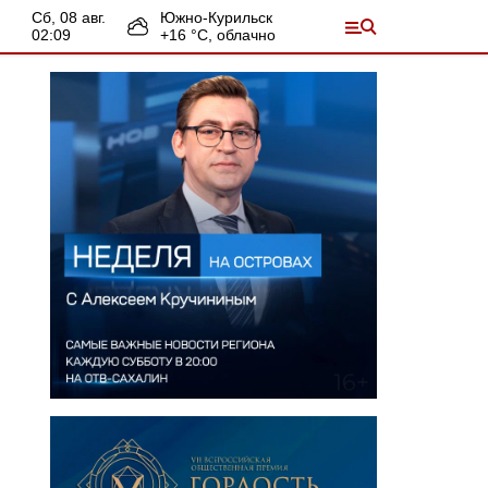
сб, 08 авг.
Южно-Курильск
02:09
+
16
°С,
облачно