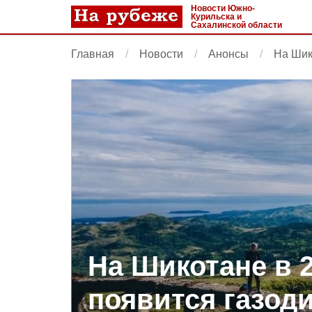
Новости Южно-
Курильска и
Сахалинской области
Главная
Новости
Анонсы
На Шик
На Шикотане в 2
появится газод