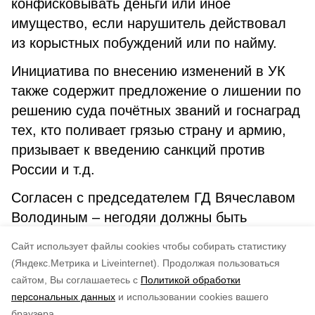
конфисковывать деньги или иное
имущество, если нарушитель действовал
из корыстных побуждений или по найму.
Инициатива по внесению изменений в УК
также содержит предложение о лишении по
решению суда почётных званий и госнаград
тех, кто поливает грязью страну и армию,
призывает к введению санкций против
России и т.д.
Согласен с председателем ГД Вячеславом
Володиным – негодяи должны быть
наказаны и возмещать нанесённый стране
Cайт использует файлы cookies чтобы собирать статистику
ущерб.
(Яндекс.Метрика и Liveinternet).
Продолжая пользоваться
сайтом, Вы соглашаетесь с
Политикой обработки
Понравилась статья?
персональных данных
и использовании cookies вашего
по оценке
4
пользователей
браузера.